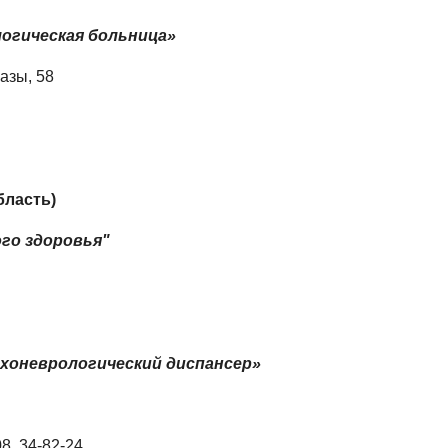
огическая больница»
газы, 58
бласть)
ого здоровья"
хоневрологический диспансер»
08, 34-82-24