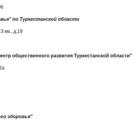
96
овья" по Туркестанской области
3 км., д.19
нтр общественного развития Туркестанской области"
2а
ого здоровья"