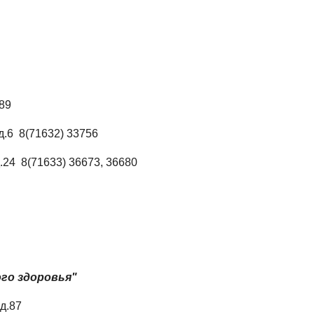
089
д.6 8(71632) 33756
.24 8(71633) 36673, 36680
ого здоровья"
д.87