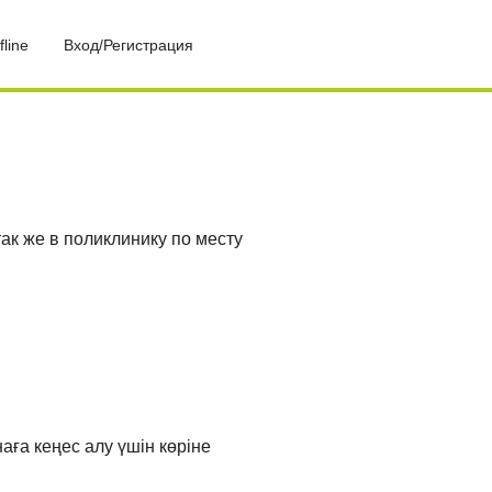
fline
Вход/Регистрация
так же в поликлинику по месту
аға кеңес алу үшін көріне