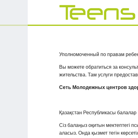
Уполномоченный по правам ребенк
Вы можете обратиться за консульт
жительства. Там услуги предоста
Сеть Молодежных центров здор
Қазақстан Республикасы балалар қ
Сіз балаңыз оқитын мектептегі пс
аласыз. Онда қызмет тегін көрсеті