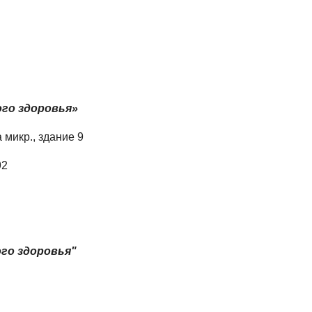
ого здоровья»
а микр., здание 9
92
ого здоровья"