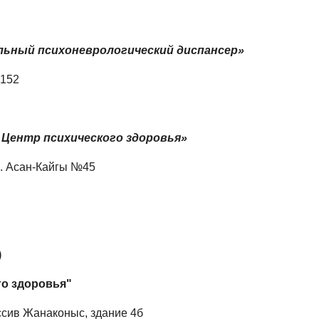
льный психоневрологический диспансер»
 152
Центр психического здоровья»
ул. Асан-Кайгы №45
)
го здоровья"
ассив Жанаконыс, здание 4б