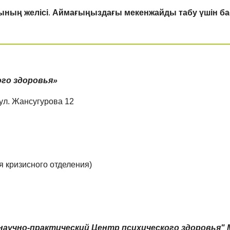
ының желісі
.
Аймағыңыздағы мекенжайды табу үшін б
ого здоровья»
 ул. Жансугурова 12
я кризисного отделения)
 научно-практический Центр психического здоровья