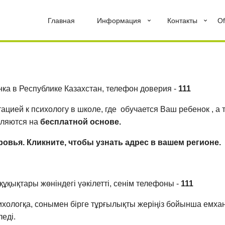
Главная
Информация
Контакты
Of
а в Республике Казахстан, телефон доверия -
111
ацией к психологу в школе, где обучается Ваш ребенок , а 
вляются на
бесплатной основе.
овья. Кликните, чтобы узнать адрес в вашем регионе.
ұқықтары жөніндегі үәкілетті, сенiм телефоны -
111
ихологқа, сонымен бірге тұрғылықты жеріңіз бойынша емхан
леді.