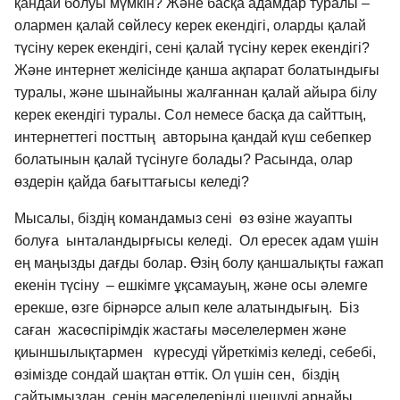
қандай болуы мүмкін? Және басқа адамдар туралы –
олармен қалай сөйлесу керек екендігі, оларды қалай
түсіну керек екендігі, сені қалай түсіну керек екендігі?
Және интернет желісінде қанша ақпарат болатындығы
туралы, және шынайыны жалғаннан қалай айыра білу
керек екендігі туралы. Сол немесе басқа да сайттың,
интернеттегі посттың авторына қандай күш себепкер
болатынын қалай түсінуге болады? Расында, олар
өздерін қайда бағыттағысы келеді?
Мысалы, біздің командамыз сені өз өзіне жауапты
болуға ынталандырғысы келеді. Ол ересек адам үшін
ең маңызды дағды болар. Өзің болу қаншалықты ғажап
екенін түсіну – ешкімге ұқсамауың, және осы әлемге
ерекше, өзге бірнәрсе алып келе алатындығың. Біз
саған жасөспірімдік жастағы мәселелермен және
қиыншылықтармен күресуді үйреткіміз келеді, себебі,
өзімізде сондай шақтан өттік. Ол үшін сен, біздің
сайтымыздан, сенің мәселелеріңді шешуді арнайы