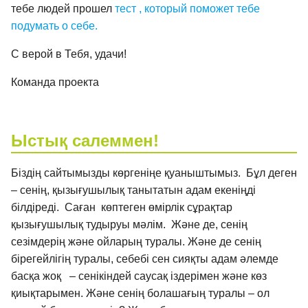
тебе людей прошел
тест , который поможет тебе
подумать о себе.
С верой в Тебя, удачи!
Команда проекта
Ыстық салеммен!
Біздің сайтымызды көргеніңе қуаныштымыз. Бұл деген
– сенің, қызығушылық танытатын адам екеніңді
білдіреді. Саған көптеген өмірлік сұрақтар
қызығушылық тудыруы мәлім. Және де, сенің
сезімдерің және ойларың туралы. Және де сенің
бірегейлігің туралы, себебі сен сияқты адам әлемде
басқа жоқ – сенікіндей саусақ іздерімен және көз
қиықтарымен. Және сенің болашағың туралы – ол